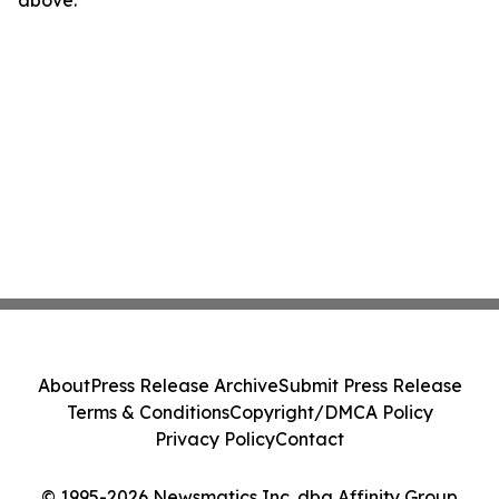
above.
About
Press Release Archive
Submit Press Release
Terms & Conditions
Copyright/DMCA Policy
Privacy Policy
Contact
© 1995-2026 Newsmatics Inc. dba Affinity Group