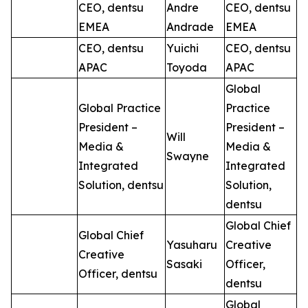
CEO, dentsu
Andre
CEO, dentsu
EMEA
Andrade
EMEA
CEO, dentsu
Yuichi
CEO, dentsu
APAC
Toyoda
APAC
Global
Global Practice
Practice
President –
President –
Will
Media &
Media &
Swayne
Integrated
Integrated
Solution, dentsu
Solution,
dentsu
Global Chief
Global Chief
Yasuharu
Creative
Creative
Sasaki
Officer,
Officer, dentsu
dentsu
Global