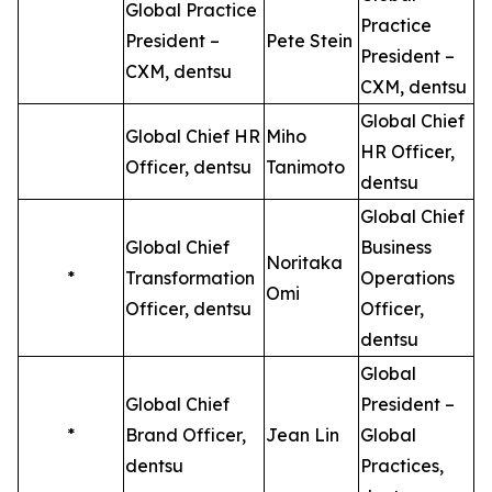
Global Practice
Practice
President –
Pete Stein
President –
CXM, dentsu
CXM, dentsu
Global Chief
Global Chief HR
Miho
HR Officer,
Officer, dentsu
Tanimoto
dentsu
Global Chief
Global Chief
Business
Noritaka
*
Transformation
Operations
Omi
Officer, dentsu
Officer,
dentsu
Global
Global Chief
President –
*
Brand Officer,
Jean Lin
Global
dentsu
Practices,