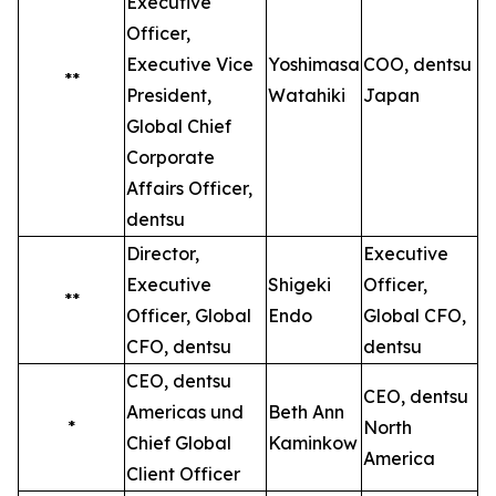
Executive
Officer,
Executive Vice
Yoshimasa
COO, dentsu
**
President,
Watahiki
Japan
Global Chief
Corporate
Affairs Officer,
dentsu
Director,
Executive
Executive
Shigeki
Officer,
**
Officer, Global
Endo
Global CFO,
CFO, dentsu
dentsu
CEO, dentsu
CEO, dentsu
Americas und
Beth Ann
*
North
Chief Global
Kaminkow
America
Client Officer