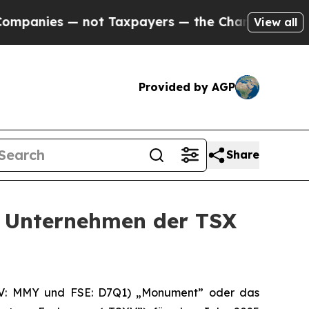
 Taxpayers — the Chance to Cash in on Publicly 
View all
Provided by AGP
Share
n Unternehmen der TSX
-V: MMY und FSE: D7Q1) „Monument” oder das