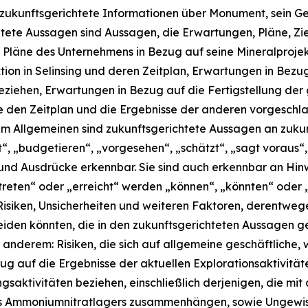
e zukunftsgerichtete Informationen über Monument, sein G
tete Aussagen sind Aussagen, die Erwartungen, Pläne, Ziel
die Pläne des Unternehmens in Bezug auf seine Mineralproj
ion in Selinsing und deren Zeitplan, Erwartungen in Bezu
eziehen, Erwartungen in Bezug auf die Fertigstellung der
 den Zeitplan und die Ergebnisse der anderen vorgeschl
m Allgemeinen sind zukunftsgerichtete Aussagen an zukunf
“, „budgetieren“, „vorgesehen“, „schätzt“, „sagt voraus“, 
 und Ausdrücke erkennbar. Sie sind auch erkennbar an Hin
treten“ oder „erreicht“ werden „können“, „könnten“ oder 
 Risiken, Unsicherheiten und weiteren Faktoren, derentweg
eiden könnten, die in den zukunftsgerichteten Aussagen 
nderem: Risiken, die sich auf allgemeine geschäftliche, w
zug auf die Ergebnisse der aktuellen Explorationsaktivitä
gsaktivitäten beziehen, einschließlich derjenigen, die mi
des Ammoniumnitratlagers zusammenhängen, sowie Ungewis