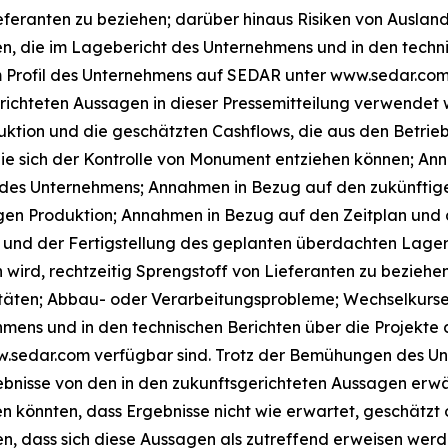
feranten zu beziehen; darüber hinaus Risiken von Auslands
, die im Lagebericht des Unternehmens und in den techni
m Profil des Unternehmens auf SEDAR unter www.sedar.com
erichteten Aussagen in dieser Pressemitteilung verwendet
ktion und die geschätzten Cashflows, die aus den Betrie
die sich der Kontrolle von Monument entziehen können; A
 des Unternehmens; Annahmen in Bezug auf den zukünftige
gen Produktion; Annahmen in Bezug auf den Zeitplan und d
ing und der Fertigstellung des geplanten überdachten Lag
wird, rechtzeitig Sprengstoff von Lieferanten zu beziehen
itäten; Abbau- oder Verarbeitungsprobleme; Wechselkurse
hmens und in den technischen Berichten über die Projekte
.sedar.com verfügbar sind. Trotz der Bemühungen des Unt
bnisse von den in den zukunftsgerichteten Aussagen erwä
 könnten, dass Ergebnisse nicht wie erwartet, geschätzt 
 dass sich diese Aussagen als zutreffend erweisen werde