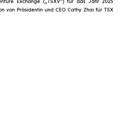
Venture Exchange („TSXV”) für das Jahr 2025
ion von Präsidentin und CEO Cathy Zhai für TSX