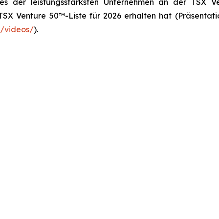
nes der leistungsstärksten Unternehmen an der TSX 
SX Venture 50™-Liste für 2026 erhalten hat (Präsentat
/videos/
).