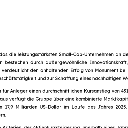
g, das die leistungsstärksten Small-Cap-Unternehmen a
n bestechen durch außergewöhnliche Innovationskraft,
 verdeutlicht den anhaltenden Erfolg von Monument bei
Geschäftstätigkeit und zur Schaffung eines nachhaltigen We
n für Anleger einen durchschnittlichen Kursanstieg von 43
us verfügt die Gruppe über eine kombinierte Marktkapital
von 17,9 Milliarden US-Dollar im Laufe des Jahres 202
rn.
n Kriterien: der Aktienkurssteigerung innerhalb eines Ja