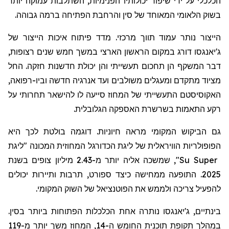
הכלכלי על ידי שיפור יכולותיו הפנימיות, השתלבות עמוקה יותר
בשוק הלאומי המאוחד של סין והרחבת הפתיחה ברמה גבוהה.
הייצור נותר עמוד תווך מרכזי. מדד פיתוח איכות הייצור של
ג'יאנגסו דורג במקום הראשון הארצי במשך חמש שנים רצופות,
דבר המשקף הן תחכום תעשייתי והן יכולת חדשנות חזקה. החל
מציוד מתקדם ומעגלים משולבים ועד אנרגיה חדשה וביו-רפואה,
האקוסיסטם
התעשייתי של המחוז סייעה לו להישאר תחרותי על
רקע התאמות בשרשרת האספקה
הגלובלית
.
גם הביקוש המקומי מראה חיוניות. דוגמה בולטת לכך היא
הפופולריות הוויראלית של ליגת הכדורגל המחוזית המכונה "ליגת
Su Super
", שמשכה אליה יותר מ-2.43 מיליון צופים בשנת
2025. התופעה ממחישה כיצד ספורט, תרבות ותיירות יכולים
להפעיל צריכה ולממש את הפוטנציאל של השוק המקומי.
בינתיים, ג'יאנגסו נותרה אחת הכלכלות הפתוחות ביותר בסין.
במהלך תקופת תוכנית החומש ה-14, המחוז משך יותר מ-119