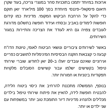
ארוכות במיוחד יתמכו בתוכניות סחר במוצרי צריכה, בעוד שקרן
תיאום פיסקאלי-פיננסי מיוחדת בסך 100 מיליארד יואן תוקם
כדי להקל על הרחבת הביקוש המקומי. מדיניות כמו קידום
חופשות לימודים באביב ובסתיו ועידוד חופשה בתשלום מדורגת
לעובדים צפויה גם היא לעודד את הצריכה והתיירות במגזר
השירותים.
באשר לשירותים ציבוריים ו
נושאי ה
ביטוח לאומי, טיוטת הדו"ח
קבעה כי קצבאות הזקנה הבסיסיות המינימליות לתושבים כפריים
ועירוניים שאינם עובדים יועלו ב-20 יואן לחודש. שוברי שירותי
טיפול בקשישים ישלמו עבור קשישים הסובלים מלקויות
תפקודיות בינוניות או חמורות יותר.
בנוסף, הממשלה מתכננת להרחיב את כיסוי ביטוח הלידה,
להבטיח חופשת לידה, להאיץ את פיתוח שירותי טיפול בילדים
מכלילים ולהנהיג מדיניות דיור התומכת טוב יותר במשפחות עם
שני ילדים או יותר.