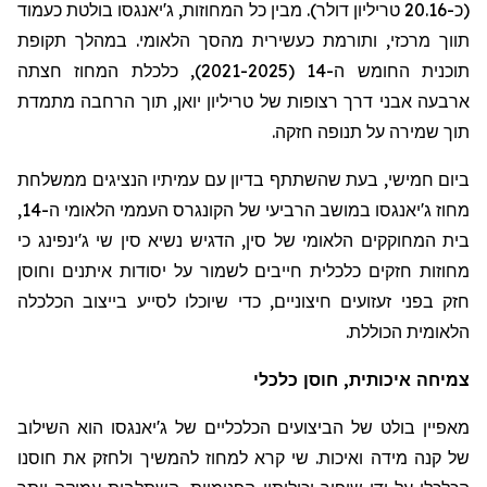
(כ-20.16 טריליון דולר). מבין כל המחוזות, ג'יאנגסו בולטת כעמוד
תווך מרכזי, ותורמת כעשירית מהסך הלאומי. במהלך תקופת
תוכנית החומש ה-14 (2021-2025), כלכלת המחוז חצתה
ארבעה אבני דרך רצופות של טריליון יואן, תוך הרחבה מתמדת
תוך שמירה על תנופה חזקה.
ביום חמישי, בעת שהשתתף בדיון עם עמיתיו הנציגים ממשלחת
מחוז ג'יאנגסו במושב הרביעי של הקונגרס העממי הלאומי ה-14,
בית המחוקקים הלאומי של סין, הדגיש נשיא סין שי ג'ינפינג כי
מחוזות חזקים כלכלית חייבים לשמור על יסודות איתנים וחוסן
חזק בפני זעזועים חיצוניים, כדי שיוכלו לסייע בייצוב הכלכלה
הלאומית הכוללת.
צמיחה איכותית, חוסן כלכלי
מאפיין בולט של הביצועים הכלכליים של ג'יאנגסו הוא השילוב
של קנה מידה ואיכות. שי קרא למחוז להמשיך ולחזק את חוסנו