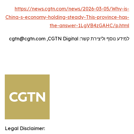
https://news.cgtn.com/news/2026-03-05/Why-is-
China-s-economy-holding-steady-This-province-has-
the-answer-1LgVB4zGAHC/p.html
למידע נוסף וליצירת קשר:
CGTN Digital
,
cgtn@cgtn.com
Legal Disclaimer: