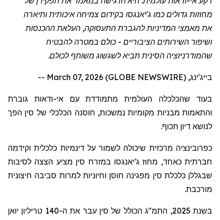
רקע אי-ודאות עולמית.
היא הדגישה במאמר
את תפקידן של
מחוזות גדולים כמו ג'יאנגסו בקידום צמיחה איכותית
ותיארה
את
מאמצי
המדיניות
להגברת התעסוקה, העלאת ההכנסות
ושיפור השירותים הציבוריים - כולם במטרה להבטיח
שהמודרניזציה הסינית תביא לשגשוג משותף לכולם.
בייג'ינג, March 07, 2026 (GLOBE NEWSWIRE) --
בעוד שהכלכלה העולמית מתמודדת עם אי-ודאות גוברת
והתאמות מבניות מקומיות נמשכות, חוסנה הכלכלי של סין הפך
לנושא דיון תכוף.
כפרובינציה מרכזית שיכולה לשמור על דינמיות כלכלית וקידמה
חברתית כאחד, מחוז ג'יאנגסו במזרח סין מציע הצצה לסיבות
שבגללן כלכלת סין מפגינה חוסן וחיוניות למרות סביבה חיצונית
מורכבת.
בשנת 2025, התמ"ג הכולל של סין עבר את ה-140 טריליון יואן