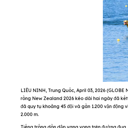
LIÊU NINH, Trung Quốc, April 03, 2026 (GLOBE 
rồng New Zealand 2026 kéo dài hai ngày đã kết t
đã quy tụ khoảng 45 đội và gần 1.200 vận động v
2.000 m.
Tiếng trống dồn dập vang vọng trên đường đua, n