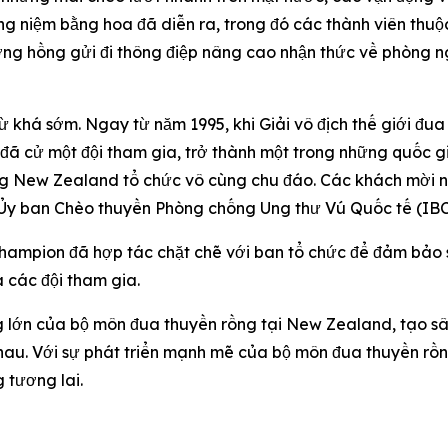
ởng niệm bằng hoa đã diễn ra, trong đó các thành viên th
hồng gửi đi thông điệp nâng cao nhận thức về phòng ngừa
khá sớm. Ngay từ năm 1995, khi Giải vô địch thế giới đua
 cử một đội tham gia, trở thành một trong những quốc gi
ồng New Zealand tổ chức vô cùng chu đáo. Các khách mời n
h Ủy ban Chèo thuyền Phòng chống Ung thư Vú Quốc tế (IB
 Champion đã hợp tác chặt chẽ với ban tổ chức để đảm bảo s
 các đội tham gia.
ng lớn của bộ môn đua thuyền rồng tại New Zealand, tạo s
hau. Với sự phát triển mạnh mẽ của bộ môn đua thuyền rồng
 tương lai.