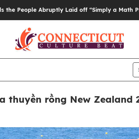
ople Abruptly Laid off “Simply a Math Problem
ua thuyền rồng New Zealand 