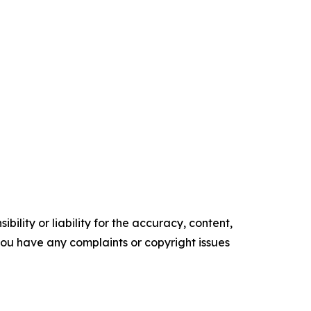
ility or liability for the accuracy, content,
f you have any complaints or copyright issues