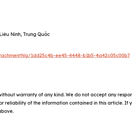
 Liêu Ninh, Trung Quốc
ttachmentNg/1dd25c4b-ee45-4448-b1b5-4a42c05c00b7
without warranty of any kind. We do not accept any responsib
r reliability of the information contained in this article. I
 above.