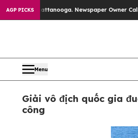
s in Chattanooga. Newspaper Owner Calls the Pe
AGP PICKS
Menu
Giải vô địch quốc gia đ
công