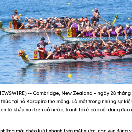
NEWSWIRE) -- Cambridge, New Zealand – ngày 28 tháng 3 
húc tại hồ Karapiro thơ mộng. Là một trong những sự kiện
iên từ khắp nơi trên cả nước, tranh tài ở các nội dung đu
hững mái chèo lướt nhanh trên mặt nước, các vận động viê