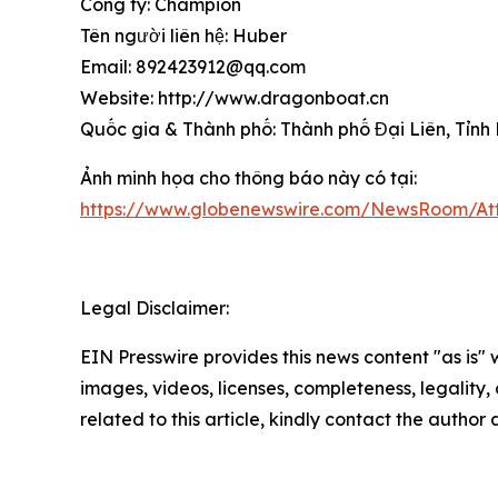
Công ty: Champion
Tên người liên hệ: Huber
Email: 892423912@qq.com
Website: http://www.dragonboat.cn
Quốc gia & Thành phố: Thành phố Đại Liên, Tỉnh
Ảnh minh họa cho thông báo này có tại:
https://www.globenewswire.com/NewsRoom/A
Legal Disclaimer:
EIN Presswire provides this news content "as is" 
images, videos, licenses, completeness, legality, o
related to this article, kindly contact the author