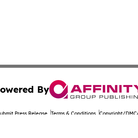
owered By
ubmit Press Release
Terms & Conditions
Copyright/DMCA
nc. dba Affinity Group Publishing & Connecticut Culture B