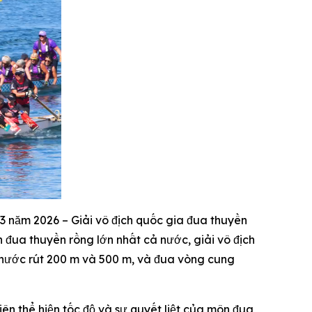
năm 2026 – Giải vô địch quốc gia đua thuyền
 đua thuyền rồng lớn nhất cả nước, giải vô địch
a nước rút 200 m và 500 m, và đua vòng cung
n thể hiện tốc độ và sự quyết liệt của môn đua