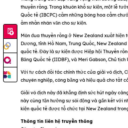
thuyền rồng. Trong khuôn khổ sự kiện, một lễ tư
Quốc tế (IBCPC) cầm những bông hoa cẩm chướng 
ấm nhấn nhân văn cho sự kiện.
Môn đua thuyền rồng ở New Zealand xuất hiện từ 
Dương, tỉnh Hồ Nam, Trung Quốc, New Zealand đã
quốc tế. Đây là sự kiện được Hiệp hội Thuyền r
Băng Quốc tế (IIDBF), và Meri Gabson, Chủ tịc
Với tư cách đối tác chính thức của giải vô địch,
chuyên nghiệp, công bằng và hiệu quả cho tất cả
Giải vô địch này đã khẳng định sức hút ngày cà
này cùng tận hưởng sự sôi động và gắn kết với n
kiện quốc tế được tổ chức tại New Zealand trong
Thông tin liên hệ truyền thông