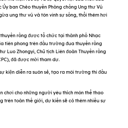
uộc Ủy ban Chèo thuyền Phòng chống Ung thư Vú
 ung thư vú và tôn vinh sự sống, thổi thêm hơi
 thuyền rồng được tổ chức tại thành phố Nhạc
a tiên phong trên đấu trường đua thuyền rồng
hư Luo Zhongyi, Chủ tịch Liên đoàn Thuyền rồng
CPC), đã được mời tham dự.
ự kiện diễn ra suôn sẻ, tạo ra môi trường thi đấu
ân chơi cho những người yêu thích môn thể thao
 trên toàn thế giới, dự kiến sẽ có thêm nhiều sự