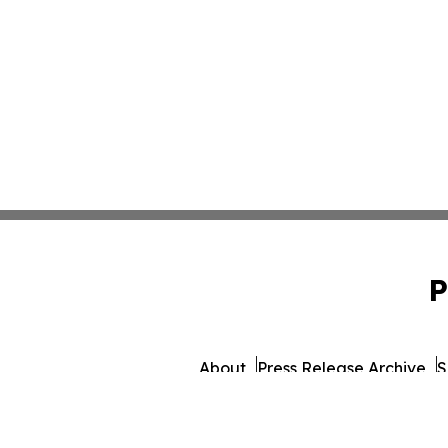
P
About
Press Release Archive
S
© 1995-2026 Newsmatics I