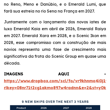
no Reno, Meno e Danúbio, e o
Emerald Lumi
, que
fará sua estreia no rio Sena na França em 2027.
Juntamente com o lançamento dos novos iates de
luxo
Emerald Kaia
em abril de 2026,
Emerald Raiya
em 2027.
Emerald Xara
em 2028, e o
Scenic Ikon
em
2028, esse compromisso com a construção de mais
navios representa uma fase de crescimento mais
significativa da frota do Scenic Group em quase uma
década.
IMAGENS AQUI -
https://www.dropbox.com/scl/fo/vr9khnmo4i0j1
rlkey=08nr71t2cg1akmo897w4radnn&e=2&st=y0k2