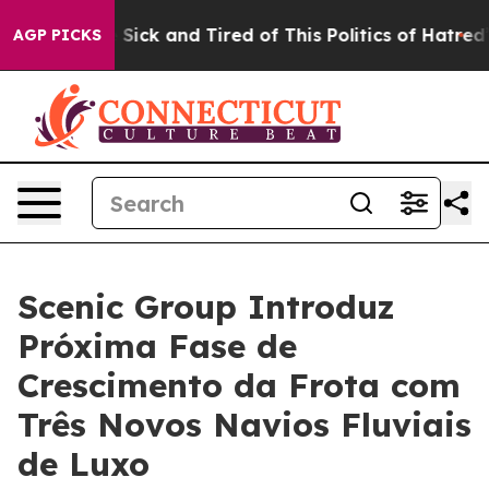
le Are Sick and Tired of This Politics of Hatred”
The S
AGP PICKS
Scenic Group Introduz
Próxima Fase de
Crescimento da Frota com
Três Novos Navios Fluviais
de Luxo