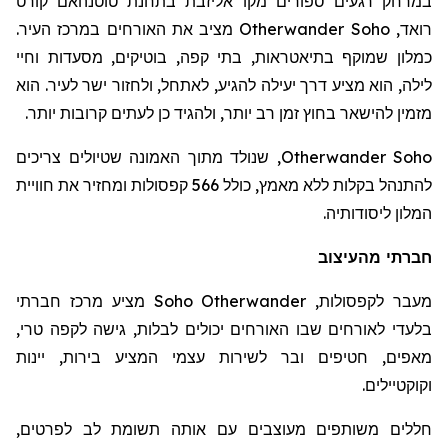
במרחק רגעים ספורים מקו אליזבת בתחנת
טוטנהאם
קורט
רואד
,
Otherwander Soho
מציב את האורחים במרכז העיר.
כמלון שמוקף בתיאטראות, בתי קפה, בוטיקים, מסעדות וחיי
לילה, הוא מציע דרך יעילה להגיע, לאתחל, ולחזור ישר לעיר. הוא
מזמין להישאר בחוץ זמן רב יותר, ולהגיד כן לעתים קרובות יותר.
Otherwander Soho
, שנולד מתוך האמונה שטיולים צריכים
להתנהל בקלות ללא מאמץ, כולל 566 קפסולות ומחזיר את חוויית
המלון ליסודותיה.
חברתי מהעיצוב
מעבר לקפסולות,
Otherwander
Soho
מציע מרכז חברתי
בלעדי לאורחים שבו האורחים יכולים לבלות, גישה לקפה טרי,
מאפים, חטיפים ובר לשירות עצמי המציע בירות, יינות
וקוקטיילים.
חללים משותפים מעוצבים עם אותה תשומת לב לפרטים,