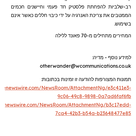
רב-שלביות להפחתת פלסטיק חד פעמי וחיישנים חכמים
הממטבים את צריכת האנרגיה על ידי כיבוי חללים כאשר אינם
בשימוש.
המחירים מתחילים מ-70
פאונד
ללילה
למידע נוסף - מדיה
:
otherwander@wcommunications.co.uk
תמונות המצורפות להודעה זו זמינות בכתוב
ו
ת:
lobenewswire.com/NewsRoom/AttachmentNg/e3c411e3-
9c06-49c8-9898-0a7ad6faf6fb
obenewswire.com/NewsRoom/AttachmentNg/b3c17edd-
7ca4-42b3-b54a-b23648477e85