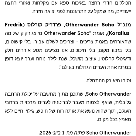
הכוללים חדרי רחצה באיכות ספא
עם
מקלחות
ואזורי
רחצה
ייעודיים
,
מה
שמקל
על
התרעננות
לפני
יציאה
חזרה
.
מנכ"ל
Soho
Otherwander
, פרדריק
קורלוס
(
Fredrik
Korallus
)
, אומר: "
Otherwander Soho
מייצג זיקוק של מה
שהאורחים באמת צריכים - וצריכים לשלם עבורו. בלי קישוטים,
בלי בזבוז מקום, בלי חיכוכים. אנו מציעים מסע אורחים חלק
ודיגיטלי לחלוטין, עיצוב מושכל, שנת לילה נוחה וערך יוצא דופן
במרכז אחת הערים הגדולות בעולם
".
וסוהו היא רק ההתחלה.
Otherwander
Soho
, שתוכנ
ן
מתוך מחשבה על יכולת הרחבה
גלובלית, שוא
ף
לצמוח מעבר לבריטניה לערים מרכזיות ברחבי
העולם, תוך שה
וא
נושא את אותה רוח של חופש, גילוי וחיים ללא
מאמץ בכל מקום.
Otherwander
Soho
פתוח מה-1 ביוני 2026.