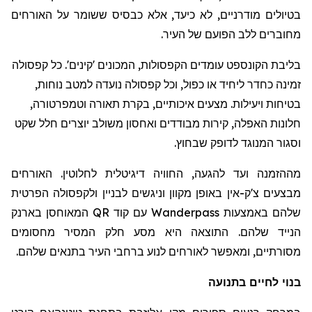
בטיולים מודרניים, לא כיעד, אלא כבסיס ששומר על האורחים
מחוברים ללב הפועם של העיר.
בליבת הקונספט עומדים הקפסולות, המכונים 'קינים'. כל קפסולה
זמינה כחדר ליחיד או כפול, וכל קפסולה נועדה למטב נוחות,
בטיחות ויעילות. מצעים איכותיים, בקרת תאורה וטמפרטורה,
חלונות האפלה, קירות מבודדים ואחסון משולב יוצרים חלל שקט
וסגור המנוגד לדופק שבחוץ.
מההזמנה ועד להגעה, החוויה דיגיטלית לחלוטין. האורחים
מבצעים צ'ק-אין באופן מקוון וניגשים לבניין ולקפסולה הפרטית
שלהם באמצעות
Wanderpass
עם קוד
QR
המאוחסן בארנק
הנייד שלהם. התוצאה היא מסע חלק המסיר מחסומים
מסורתיים, ומאפשר לאורחים לנוע ברחבי העיר בתנאים שלהם.
בנוי לחיים בתנועה