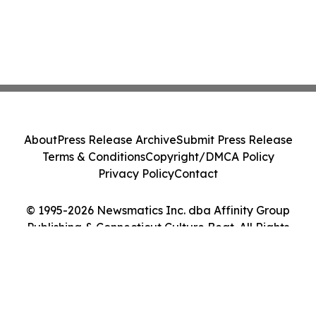
About
Press Release Archive
Submit Press Release
Terms & Conditions
Copyright/DMCA Policy
Privacy Policy
Contact
© 1995-2026 Newsmatics Inc. dba Affinity Group
Publishing & Connecticut Culture Beat. All Rights
Reserved.
Cookie Settings / Your Privacy Choices