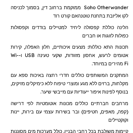
Otherwander
Soho
ממוקמת ברחוב דין, בסמוך לכניסה
לקו אליזבת בתחנת
טוטנהאם
קורט רוד
הלינה כוללת
קפסולה
ל
יחיד למטיילים בודדים וקפסולות
כפולות לזוגות או חברים
תכונות התא כוללות: מצעים איכותיים, חלון האפלה, קירות
אטומים לרעש, אחסון מזוודות, שקעי טעינה
USB
ו-
Wi-
Fi
מהיר
ים
במיוחד.
המתקנים המשותפים כוללים חדרי רחצה באיכות ספא
עם
מקלחות
,
ברזים
ללא
מגע
ומוצרי
טיפוח
ללא
כימיקלים מזיקים
,
בנוסף
לפינות
איפור
ייעודיות
עם
מייבשי
שיער
.
מרחבים חברתיים כוללים מכונות אוטומטיות לפי דרישה
(קפה, מאפים, חטיפים) ובר בשירות עצמי עם בירות, יינות
וקוקטיילים
קיימות משולבת בכל רחבי הבניין, כולל מערכות מים מסוננות